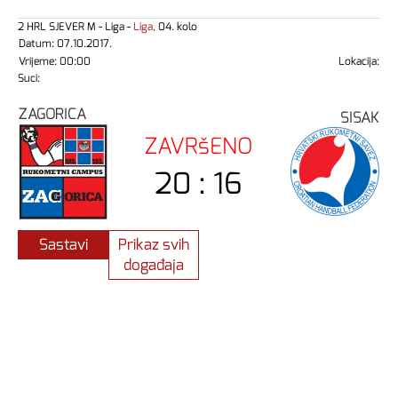
2 HRL SJEVER M - Liga -
Liga,
04. kolo
Datum: 07.10.2017.
Vrijeme: 00:00
Lokacija:
Suci:
ZAGORICA
SISAK
ZAVRšENO
20 : 16
Sastavi
Prikaz svih
događaja