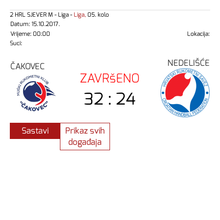
2 HRL SJEVER M - Liga -
Liga,
05. kolo
Datum: 15.10.2017.
Vrijeme: 00:00
Lokacija:
Suci:
NEDELIŠĆE
ČAKOVEC
ZAVRšENO
32 : 24
Sastavi
Prikaz svih
događaja