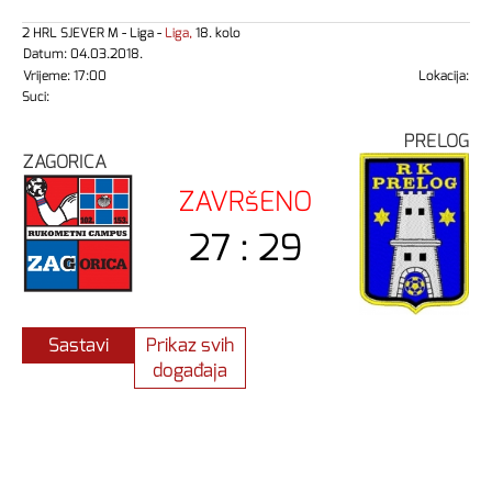
2 HRL SJEVER M - Liga -
Liga,
18. kolo
Datum: 04.03.2018.
Vrijeme: 17:00
Lokacija:
Suci:
PRELOG
ZAGORICA
ZAVRšENO
27 : 29
Sastavi
Prikaz svih
događaja