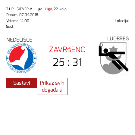
2 HRL SJEVER M - Liga -
Liga,
22. kolo
Datum: 07.04.2018.
Vrijeme: 14:00
Lokacija:
Suci:
LUDBREG
NEDELIŠĆE
ZAVRšENO
25 : 31
Sastavi
Prikaz svih
događaja