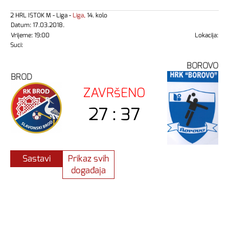
2 HRL ISTOK M - Liga -
Liga,
14. kolo
Datum: 17.03.2018.
Vrijeme: 19:00
Lokacija:
Suci:
BOROVO
BROD
ZAVRšENO
27 : 37
Sastavi
Prikaz svih
događaja