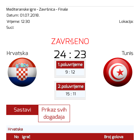
Mediteranske igre - Završnica - Finale
Datum: 01.07.2018.
Vrijeme: 12:30
Lokacija:
Suci:
ZAVRšENO
24 : 23
Hrvatska
Tunis
1.poluvrijeme
9 : 12
2.poluvrijeme
15 : 11
Sastavi
Prikaz svih
događaja
Hrvatska
No
Igrač
Broj golova