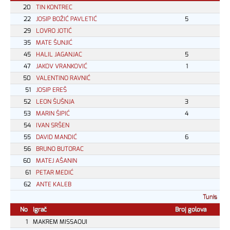
20
TIN KONTREC
22
JOSIP BOŽIĆ PAVLETIĆ
5
29
LOVRO JOTIĆ
35
MATE ŠUNJIĆ
45
HALIL JAGANJAC
5
47
JAKOV VRANKOVIĆ
1
50
VALENTINO RAVNIĆ
51
JOSIP EREŠ
52
LEON ŠUŠNJA
3
53
MARIN ŠIPIĆ
4
54
IVAN SRŠEN
55
DAVID MANDIĆ
6
56
BRUNO BUTORAC
60
MATEJ AŠANIN
61
PETAR MEDIĆ
62
ANTE KALEB
Tunis
No
Igrač
Broj golova
1
MAKREM MISSAOUI