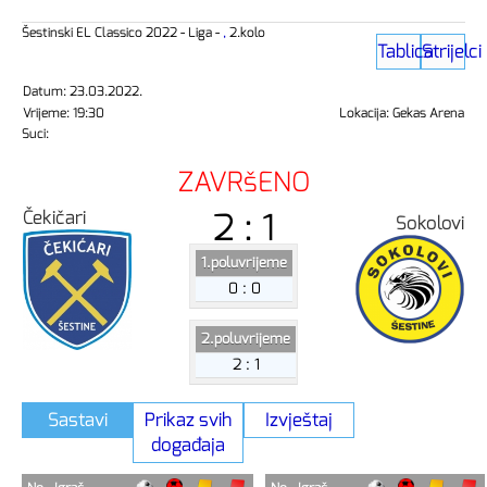
Šestinski EL Classico 2022 - Liga -
,
2.kolo
Tablica
Strijelci
Datum: 23.03.2022.
Vrijeme: 19:30
Lokacija: Gekas Arena
Suci:
ZAVRšENO
2 : 1
Čekičari
Sokolovi
1.poluvrijeme
0 : 0
2.poluvrijeme
2 : 1
Sastavi
Prikaz svih
Izvještaj
događaja