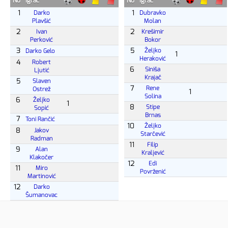
No
Igrač
No
Igrač
1
1
Darko
Dubravko
Plavšić
Molan
2
2
Ivan
Krešimir
Perković
Bokor
3
5
Željko
Darko Gelo
1
Heraković
4
Robert
6
Siniša
Ljutić
Krajač
5
Slaven
7
Rene
Ostrež
1
Solina
6
Željko
1
8
Stipe
Sopić
Brnas
7
Toni Rančić
10
Željko
8
Jakov
Starčević
Radman
11
Filip
9
Alan
Kraljević
Klakočer
12
Edi
11
Miro
Povrženić
Martinović
12
Darko
Šumanovac