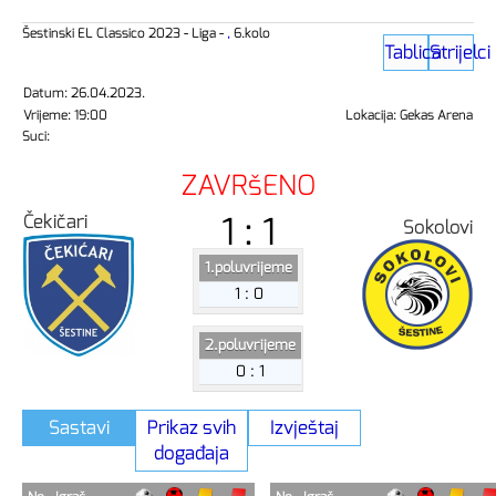
Šestinski EL Classico 2023 - Liga -
,
6.kolo
Tablica
Strijelci
Datum: 26.04.2023.
Vrijeme: 19:00
Lokacija: Gekas Arena
Suci:
ZAVRšENO
1 : 1
Čekičari
Sokolovi
1.poluvrijeme
1 : 0
2.poluvrijeme
0 : 1
Sastavi
Prikaz svih
Izvještaj
događaja