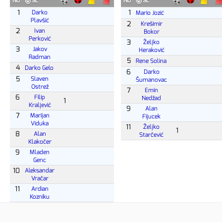
No
Igrač
No
Igrač
1
1
Darko
Mario Jozić
Plavšić
2
Krešimir
2
Ivan
Bokor
Perković
3
Željko
3
Jakov
Heraković
Radman
5
Rene Solina
4
Darko Gelo
6
Darko
5
Slaven
Šumanovac
Ostrež
7
Emin
6
Filip
Nedžad
1
Kraljević
9
Alan
7
Marijan
Fijucek
Viduka
11
Željko
1
8
Alan
Starčević
Klakočer
9
Mladen
Genc
10
Aleksandar
Vračar
11
Ardian
Kozniku