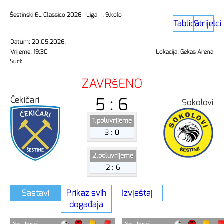
Šestinski EL Classico 2026 - Liga -
,
9.kolo
Tablica
Strijelci
Datum: 20.05.2026.
Vrijeme: 19:30
Lokacija: Gekas Arena
Suci:
ZAVRšENO
5 : 6
Čekičari
Sokolovi
1.poluvrijeme
3 : 0
2.poluvrijeme
2 : 6
Sastavi
Prikaz svih
Izvještaj
događaja