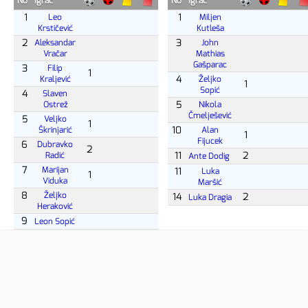
No
Igrač
No
Igrač
1
1
Leo
Miljen
Krstičević
Kutleša
2
3
Aleksandar
John
Vračar
Mathias
Gašparac
3
Filip
1
4
Kraljević
Željko
1
Sopić
4
Slaven
5
Ostrež
Nikola
Čmelješević
5
Veljko
1
10
Škrinjarić
Alan
1
Fijucek
6
Dubravko
2
11
2
Radić
Ante Dodig
7
Marijan
11
Luka
1
Viduka
Maršić
8
Željko
14
2
Luka Dragia
Heraković
9
Leon Sopić