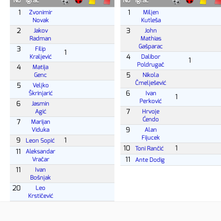
No
Igrač
No
Igrač
1
1
Zvonimir
Miljen
Novak
Kutleša
2
3
Jakov
John
Radman
Mathias
Gašparac
3
Filip
1
4
Kraljević
Dalibor
1
Poldrugač
4
Matija
5
Genc
Nikola
Čmelješević
5
Veljko
6
Škrinjarić
Ivan
1
Perković
6
Jasmin
7
Agić
Hrvoje
Ćendo
7
Marijan
9
Viduka
Alan
Fijucek
9
1
Leon Sopić
10
1
Toni Rančić
11
Aleksandar
11
Vračar
Ante Dodig
11
Ivan
Bošnjak
20
Leo
Krstičević