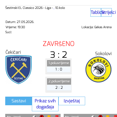
Šestinski EL Classico 2026 - Liga -
,
10.kolo
Tablica
Strijelci
Datum: 27.05.2026.
Vrijeme: 19:30
Lokacija: Gekas Arena
Suci:
ZAVRšENO
3 : 2
Čekičari
Sokolovi
1.poluvrijeme
1 : 0
2.poluvrijeme
2 : 2
Sastavi
Prikaz svih
Izvještaj
događaja