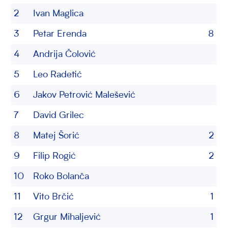
2
Ivan Maglica
3
Petar Erenda
8
4
Andrija Čolović
5
Leo Radetić
6
Jakov Petrović Malešević
7
David Grilec
8
Matej Šorić
2
9
Filip Rogić
2
10
Roko Bolanča
11
Vito Brčić
1
12
Grgur Mihaljević
1