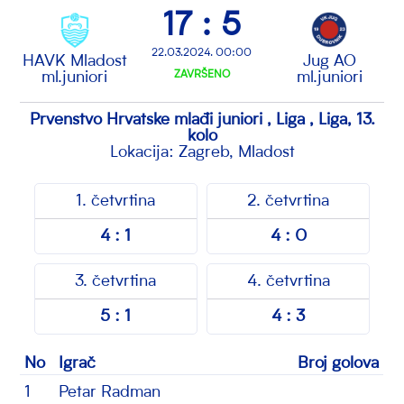
17 : 5
22.03.2024. 00:00
HAVK Mladost
Jug AO
ml.juniori
ZAVRŠENO
ml.juniori
Prvenstvo Hrvatske mlađi juniori , Liga , Liga, 13.
kolo
Lokacija: Zagreb, Mladost
1. četvrtina
2. četvrtina
4 : 1
4 : 0
3. četvrtina
4. četvrtina
5 : 1
4 : 3
No
Igrač
Broj golova
1
Petar Radman