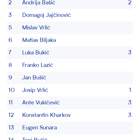
2
Andrija Bašić
2
3
Domagoj Jajčinović
5
Mislav Vrlić
6
Matias Biljaka
7
Luka Bukić
3
8
Franko Lazić
9
Jan Bušić
10
Josip Vrlić
1
11
Ante Vukičević
3
12
Konstantin Kharkov
3
13
Eugen Sunara