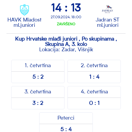
14 : 13
27.09.2024. 18:00
HAVK Mladost
Jadran ST
ml.juniori
ZAVRŠENO
ml.juniori
Kup Hrvatske mlađi juniori , Po skupinama ,
Skupina A, 3. kolo
Lokacija: Zadar, Višnjik
1. četvrtina
2. četvrtina
5 : 2
1 : 4
3. četvrtina
4. četvrtina
3 : 2
0 : 1
Peterci
5 : 4