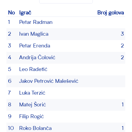
No
Igrač
Broj golova
1
Petar Radman
2
Ivan Maglica
3
3
Petar Erenda
2
4
Andrija Čolović
2
5
Leo Radetić
6
Jakov Petrović Malešević
7
Luka Terzić
8
Matej Šorić
1
9
Filip Rogić
10
Roko Bolanča
1