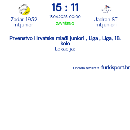
15 : 11
13.04.2025. 00:00
Zadar 1952
Jadran ST
ml.juniori
ZAVRŠENO
ml.juniori
Prvenstvo Hrvatske mlađi juniori , Liga , Liga, 18.
kolo
Lokacija:
furkisport.hr
Obrada rezultata: