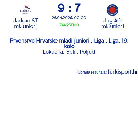
9 : 7
26.04.2025. 00:00
Jadran ST
Jug AO
ml.juniori
ZAVRŠENO
ml.juniori
Prvenstvo Hrvatske mlađi juniori , Liga , Liga, 19.
kolo
Lokacija: Split, Poljud
furkisport.hr
Obrada rezultata: