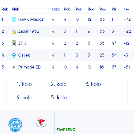
Rnk
Klub
Odig
Pob
Por
Bod
Pos
Pri
+/-
1
HAVK Mladost
4
4
0
12
83
11
+72
2
Zadar 1952
4
3
1
9
53
31
+22
3
ZPK
4
2
2
6
35
47
-12
4
Osijek
4
1
3
3
23
54
-31
5
Primorje EB
4
0
4
0
16
67
-51
1. kolo
2. kolo
3. kolo
4. kolo
5. kolo
ZAVRŠENO