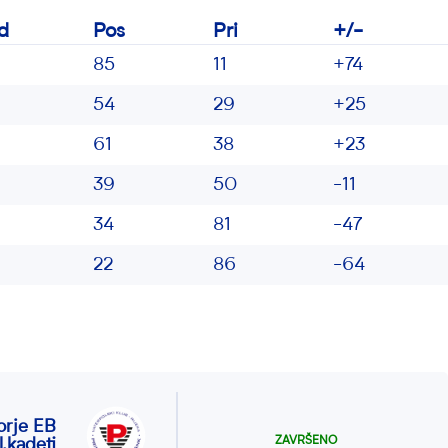
d
Pos
Pri
+/-
85
11
+74
54
29
+25
61
38
+23
39
50
-11
34
81
-47
22
86
-64
orje EB
ZAVRŠENO
l.kadeti