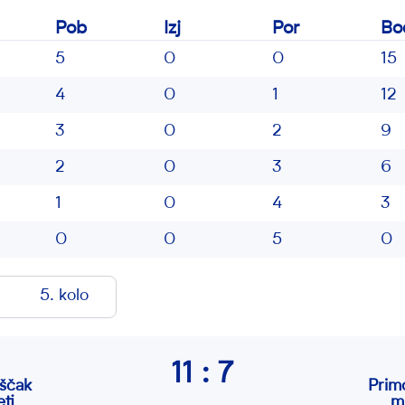
Pob
Izj
Por
Bo
5
0
0
15
4
0
1
12
3
0
2
9
2
0
3
6
1
0
4
3
0
0
5
0
5. kolo
11 : 7
ščak
Prim
ti
m