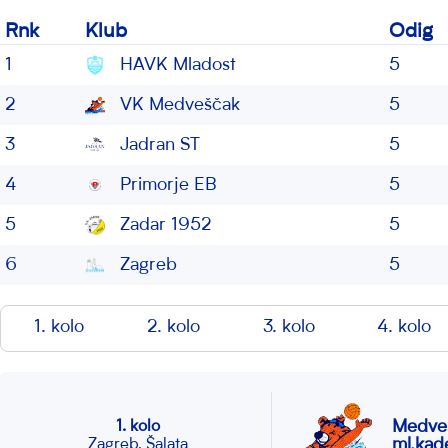
Rnk
Klub
Odig
1
HAVK Mladost
5
2
VK Medveščak
5
3
Jadran ST
5
4
Primorje EB
5
5
Zadar 1952
5
6
Zagreb
5
1. kolo
2. kolo
3. kolo
4. kolo
Medve
1. kolo
ml.kade
Zagreb, Šalata