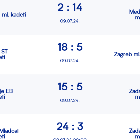
2 : 14
Med
 ml. kadeti
m
09.07.24.
18 : 5
 ST
Zagreb ml.
ti
09.07.24.
15 : 5
je EB
Zad
ti
m
09.07.24.
24 : 3
Mladost
Zad
ti
m