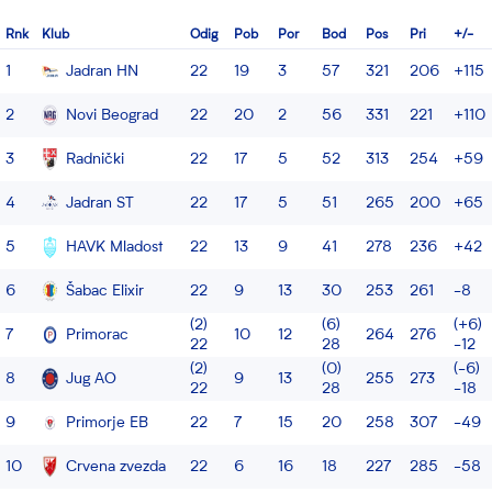
Rnk
Klub
Odig
Pob
Por
Bod
Pos
Pri
+/-
1
Jadran HN
22
19
3
57
321
206
+115
2
Novi Beograd
22
20
2
56
331
221
+110
3
Radnički
22
17
5
52
313
254
+59
4
Jadran ST
22
17
5
51
265
200
+65
5
HAVK Mladost
22
13
9
41
278
236
+42
6
Šabac Elixir
22
9
13
30
253
261
-8
(2)
(6)
(+6)
7
Primorac
10
12
264
276
22
28
-12
(2)
(0)
(-6)
8
Jug AO
9
13
255
273
22
28
-18
9
Primorje EB
22
7
15
20
258
307
-49
10
Crvena zvezda
22
6
16
18
227
285
-58