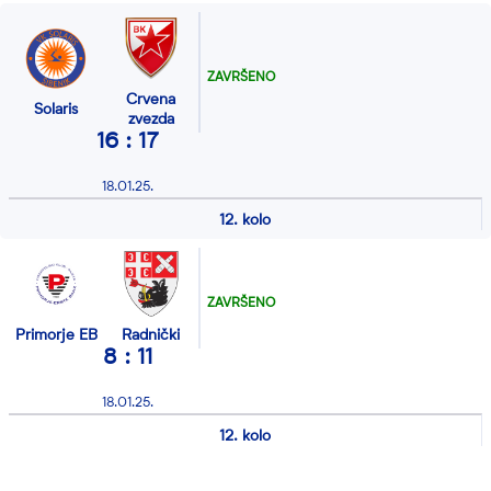
ZAVRŠENO
Crvena
Solaris
zvezda
16 : 17
18.01.25.
12. kolo
ZAVRŠENO
Primorje EB
Radnički
8 : 11
18.01.25.
12. kolo