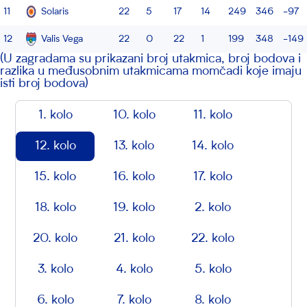
11
Solaris
22
5
17
14
249
346
-97
12
Valis Vega
22
0
22
1
199
348
-149
(U zagradama su prikazani broj utakmica, broj bodova i
razlika u međusobnim utakmicama momčadi koje imaju
isti broj bodova)
1. kolo
10. kolo
11. kolo
12. kolo
13. kolo
14. kolo
15. kolo
16. kolo
17. kolo
18. kolo
19. kolo
2. kolo
20. kolo
21. kolo
22. kolo
3. kolo
4. kolo
5. kolo
6. kolo
7. kolo
8. kolo