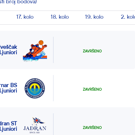
ti broj bodova)
17. kolo
18. kolo
19. kolo
2. kol
veščak
ZAVRŠENO
.juniori
nar BS
ZAVRŠENO
.juniori
dran ST
ZAVRŠENO
.juniori