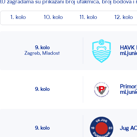
(U zagradama su prikazani broj utakmica, broj bodova i
1. kolo
10. kolo
11. kolo
12. kolo
HAVK 
9. kolo
ml.juni
Zagreb, Mladost
Primor
9. kolo
ml.juni
Jug AO
9. kolo