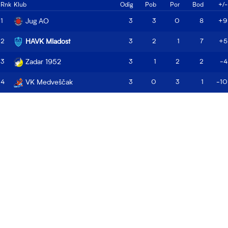
Rnk
Klub
Odig
Pob
Por
Bod
+/-
1
Jug AO
3
3
0
8
+9
2
HAVK Mladost
3
2
1
7
+5
3
Zadar 1952
3
1
2
2
-4
4
VK Medveščak
3
0
3
1
-10