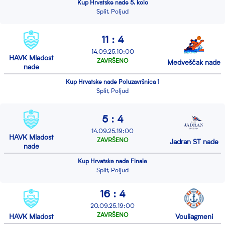
Kup Hrvatske nade 5. kolo
Split, Poljud
11 : 4
14.09.25.10:00
HAVK Mladost
ZAVRŠENO
Medveščak nade
nade
Kup Hrvatske nade Poluzavršnica 1
Split, Poljud
5 : 4
14.09.25.19:00
HAVK Mladost
ZAVRŠENO
Jadran ST nade
nade
Kup Hrvatske nade Finale
Split, Poljud
16 : 4
20.09.25.19:00
ZAVRŠENO
HAVK Mladost
Vouliagmeni