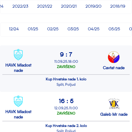
24
2022/23
2021/22
2020/21
2019/20
2018/19
12/24
01/25
02/25
03/25
04/25
05/25
0
9 : 7
11.09.25.18:00
HAVK Mladost
ZAVRŠENO
Cavtat nade
nade
Kup Hrvatske nade 1. kolo
Split, Poljud
16 : 5
12.09.25.11:00
HAVK Mladost
ZAVRŠENO
Galeb Mr nade
nade
Kup Hrvatske nade 2. kolo
Split, Poljud